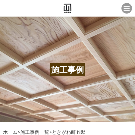
施工事例
ホーム
>
施工事例一覧
>
ときがわ町 N邸