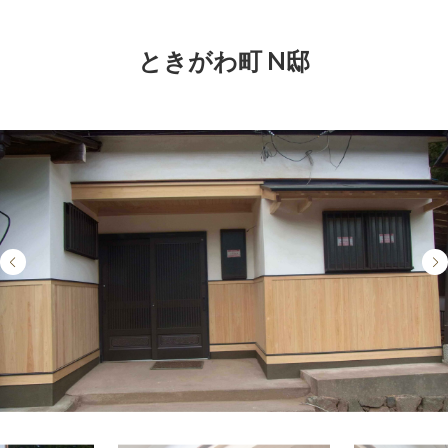
ときがわ町 N邸