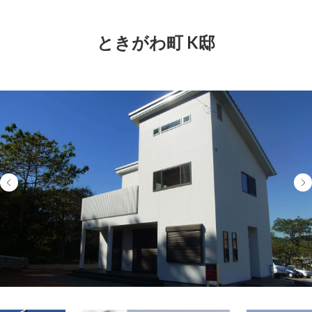
ときがわ町 K邸