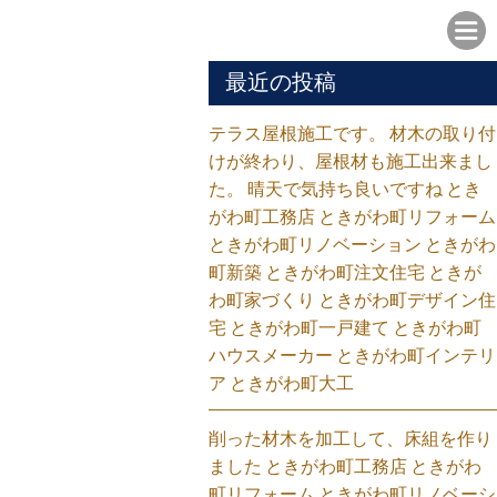
最近の投稿
テラス屋根施工です。 材木の取り付
けが終わり、屋根材も施工出来まし
た。 晴天で気持ち良いですね とき
がわ町工務店 ときがわ町リフォーム
ときがわ町リノベーション ときがわ
町新築 ときがわ町注文住宅 ときが
わ町家づくり ときがわ町デザイン住
宅 ときがわ町一戸建て ときがわ町
ハウスメーカー ときがわ町インテリ
ア ときがわ町大工
削った材木を加工して、床組を作り
ました ときがわ町工務店 ときがわ
町リフォーム ときがわ町リノベーシ