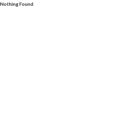
Nothing Found
It seems we can’t find what you’re looking for. Perhaps searching c
検
索: